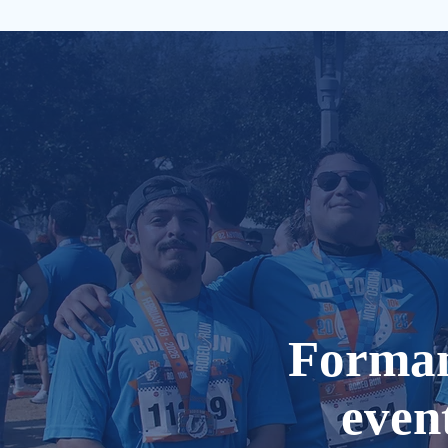
Formamo
even