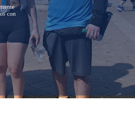
amente
zos con