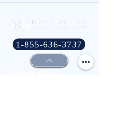
1-855-636-3737
For all press and media-related inquires, please
contact at
meneseslaw@jconnelly.com
.
Para todos los temas relacionados con prensa y
medios de comunicación, por favor comuníquese
con
meneseslaw@jconnelly.com
Headquarters
2900 North Loop West,