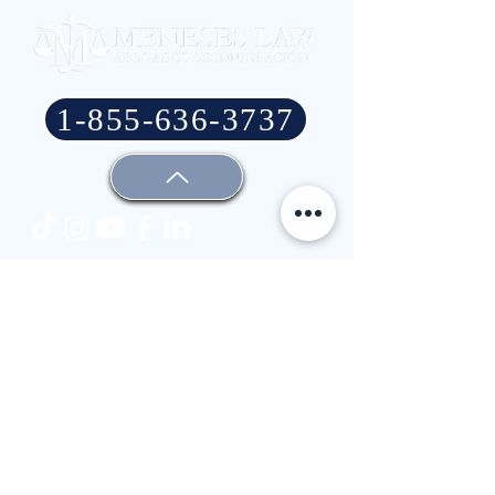
1-855-636-3737
For all press and media-related inquires, please
contact at
meneseslaw@jconnelly.com
.
Para todos los temas relacionados con prensa y
medios de comunicación, por favor comuníquese
con
meneseslaw@jconnelly.com
Oficina principal
2900 North Loop West,
Suite 300,