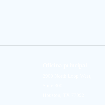
Oficina principal
2900 North Loop West,
Suite 300,
Houston, TX 77092