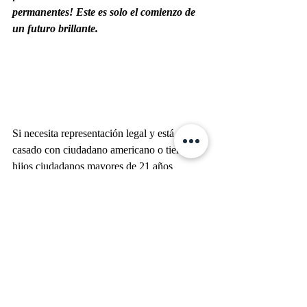
permanentes! Este es solo el comienzo de 
un futuro brillante. 
Si necesita representación legal y está 
casado con ciudadano americano o tiene 
hijos ciudadanos mayores de 21 años 
contáctenos al 
1-855-MENESES
 (1-855-
636-3737). 
En MENESES LAW, trabajamos 
eficientemente y estamos 
dedicados a 
resultados
. 