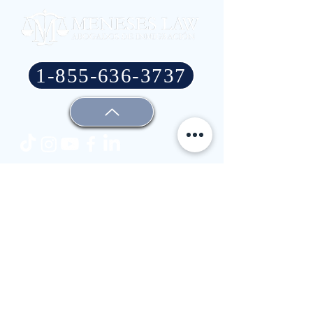
1-855-636-3737
For all press and media-related inquires, please
contact at
meneseslaw@jconnelly.com
.
Para todos los temas relacionados con prensa y
medios de comunicación, por favor comuníquese
con
meneseslaw@jconnelly.com
Oficina principal
2900 North Loop West,
Suite 300,