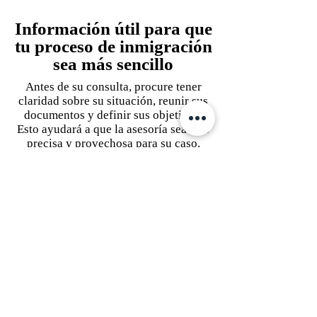
Información útil para que
tu proceso de inmigración
sea más sencillo
Antes de su consulta, procure tener
claridad sobre su situación, reunir sus
documentos y definir sus objetivos.
Esto ayudará a que la asesoría sea más
precisa y provechosa para su caso.
¿Cuánto cuesta contratar a un
abogado de inmigración en
Memphis?
Los costos pueden variar según la
complejidad de su caso y sus objetivos.
Lo más importante es comenzar su
proceso, ya que un buen asesoramiento
temprano puede marcar la diferencia.
¿Cuánto tiempo tarda el proceso