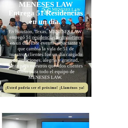
MENESES LAW
Entrega 51 Residencias
en un día.
En Houston, Texas, MENESES LAW
entregó 51
residencias permanentes
en un día. Este evento impactante y
que cambia la vida de 51 de
nuestros clientes fue un día cargado
de emociones, alegría y gratitud,
tanto para nuestros queridos clientes
como para todo el equipo de
MENESES LAW.
¡Usted podría ser el próximo! ¡Llaménos ya!